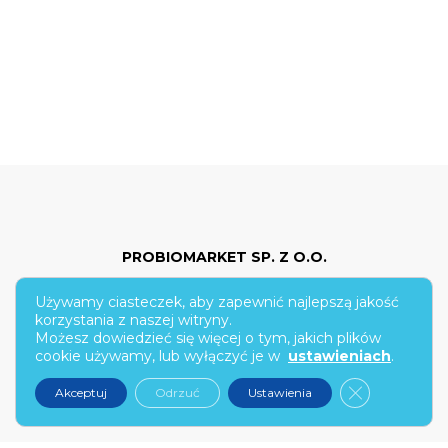
PROBIOMARKET SP. Z O.O.
Używamy ciasteczek, aby zapewnić najlepszą jakość
ul. Hoża 86/210
korzystania z naszej witryny.
Możesz dowiedzieć się więcej o tym, jakich plików
00-682 Warszawa
cookie używamy, lub wyłączyć je w
ustawieniach
.
kontakt@narex.pl
Zamknij pan
Akceptuj
Odrzuć
Ustawienia
tel.
22 299 7574