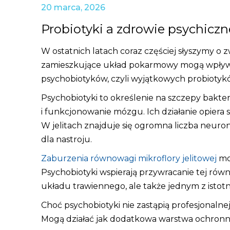
20 marca, 2026
Probiotyki a zdrowie psychiczn
W ostatnich latach coraz częściej słyszymy o
zamieszkujące układ pokarmowy mogą wpływać n
psychobiotyków, czyli wyjątkowych probiotyków,
Psychobiotyki to określenie na szczepy bakter
i funkcjonowanie mózgu. Ich działanie opiera 
W jelitach znajduje się ogromna liczba neur
dla nastroju.
Zaburzenia równowagi mikroflory jelitowej
mog
Psychobiotyki wspierają przywracanie tej równo
układu trawiennego, ale także jednym z isto
Choć psychobiotyki nie zastąpią profesjonalnej
Mogą działać jak dodatkowa warstwa ochronn