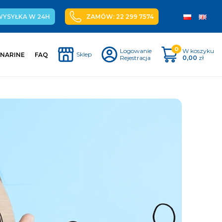
WYSYŁKA W 24H
ZAMÓW: 22 299 7574
0
Logowanie
W koszyku
Sklep
 NARINE
FAQ
Rejestracja
0,00
zł