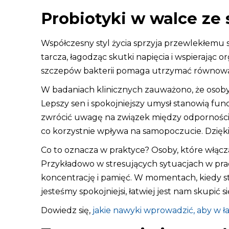
Probiotyki w walce ze
Współczesny styl życia sprzyja przewlekłemu 
tarcza, łagodząc skutki napięcia i wspierają
szczepów bakterii pomaga utrzymać równowagę
W badaniach klinicznych zauważono, że osoby 
Lepszy sen i spokojniejszy umysł stanowią fu
zwrócić uwagę na związek między odpornością
co korzystnie wpływa na samopoczucie. Dzięki 
Co to oznacza w praktyce? Osoby, które włącza
Przykładowo w stresujących sytuacjach w prac
koncentrację i pamięć. W momentach, kiedy st
jesteśmy spokojniejsi, łatwiej jest nam skupić
Dowiedz się,
jakie nawyki wprowadzić, aby w ła