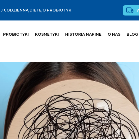
J CODZIENNĄ DIETĘ O PROBIOTYKI
PROBIOTYKI
KOSMETYKI
HISTORIA NARINE
O NAS
BLOG