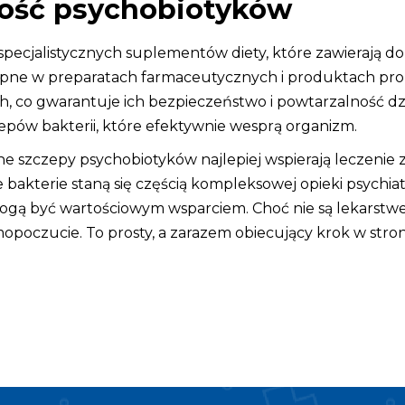
łość psychobiotyków
specjalistycznych suplementów diety, które zawierają do
tępne w preparatach farmaceutycznych i produktach pr
 co gwarantuje ich bezpieczeństwo i powtarzalność dzi
pów bakterii, które efektywnie wesprą organizm.
e szczepy psychobiotyków najlepiej wspierają leczenie 
 bakterie staną się częścią kompleksowej opieki psychi
 mogą być wartościowym wsparciem. Choć nie są lekars
poczucie. To prosty, a zarazem obiecujący krok w str