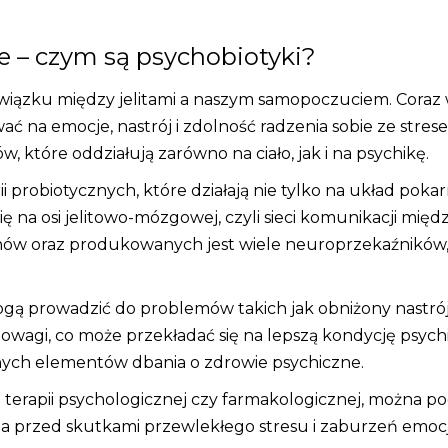
e – czym są psychobiotyki?
 związku między jelitami a naszym samopoczuciem. Coraz
a emocje, nastrój i zdolność radzenia sobie ze strese
 które oddziałują zarówno na ciało, jak i na psychikę.
ii probiotycznych, które działają nie tylko na układ po
się na osi jelitowo-mózgowej, czyli sieci komunikacji mi
onów oraz produkowanych jest wiele neuroprzekaźników, 
ą prowadzić do problemów takich jak obniżony nastrój 
wagi, co może przekładać się na lepszą kondycję psychiczną
tnych elementów dbania o zdrowie psychiczne.
 terapii psychologicznej czy farmakologicznej, można pod
a przed skutkami przewlekłego stresu i zaburzeń emoc