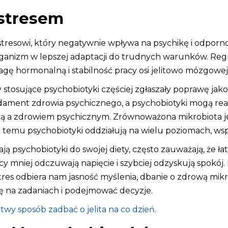
 stresem
stresowi, który negatywnie wpływa na psychikę i odporno
c organizm w lepszej adaptacji do trudnych warunków. 
 hormonalną i stabilność pracy osi jelitowo mózgowej
stosujące psychobiotyki częściej zgłaszały poprawę jako
ndament zdrowia psychicznego, a psychobiotyki mogą real
 a zdrowiem psychicznym. Zrównoważona mikrobiota jel
temu psychobiotyki oddziałują na wielu poziomach, wspie
ją psychobiotyki do swojej diety, często zauważają, że ł
y mniej odczuwają napięcie i szybciej odzyskują spokój.
res odbiera nam jasność myślenia, dbanie o zdrową mik
 się na zadaniach i podejmować decyzje.
twy sposób zadbać o jelita na co dzień.