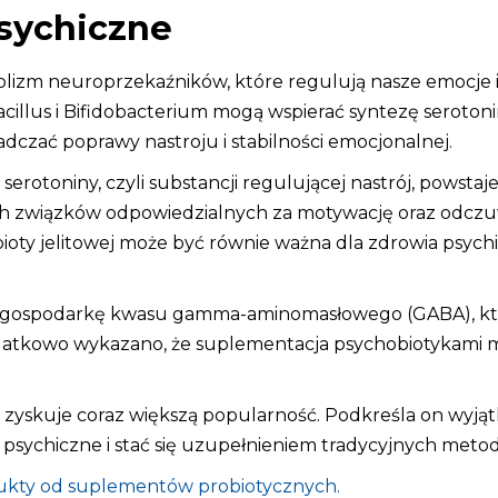
psychiczne
lizm neuroprzekaźników, które regulują nasze emocje i 
acillus i Bifidobacterium mogą wspierać syntezę seroton
czać poprawy nastroju i stabilności emocjonalnej.
t serotoniny, czyli substancji regulującej nastrój, pows
nych związków odpowiedzialnych za motywację oraz odc
ioty jelitowej może być równie ważna dla zdrowia psyc
na gospodarkę kwasu gamma-aminomasłowego (GABA), kt
. Dodatkowo wykazano, że suplementacja psychobiotykam
i” zyskuje coraz większą popularność. Podkreśla on wyj
psychiczne i stać się uzupełnieniem tradycyjnych metod
ukty od suplementów probiotycznych.