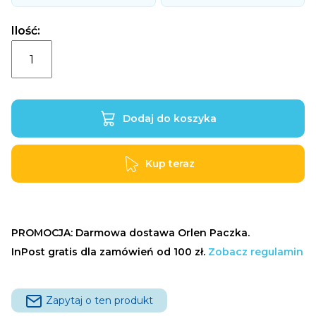
cena
cena
cena
cena
wynosiła:
wynosi:
wynosiła:
wynosi:
Ilość:
92,85 zł.
88,05 zł.
185,70 zł.
170,70 zł.
ilość
Probiotyk
Narine
Narex
Dodaj do koszyka
Caps
•
Kapsułki
Kup teraz
•
20
szt.
PROMOCJA: Darmowa dostawa Orlen Paczka.
InPost gratis dla zamówień od 100 zł.
Zobacz regulamin
Zapytaj o ten produkt