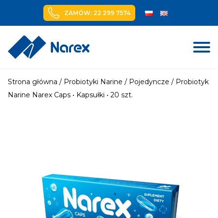
ZAMÓW: 22 299 7574
Skip
to
Strona główna
/
Probiotyki Narine
/
Pojedyncze
/ Probiotyk
content
Narine Narex Caps • Kapsułki • 20 szt.