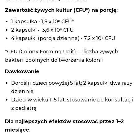
Zawartość żywych kultur (CFU*) na porcję:
1 kapsułka • 1,8 x 10⁸ CFU*
2 kapsułki • 3,6 x 10⁸ CFU
4 kapsułki (porcja dzienna) • 7,2 x 10⁸ CFU
*CFU (Colony Forming Unit) — liczba żywych
bakterii zdolnych do tworzenia kolonii
Dawkowanie
Dorośli i dzieci powyżej 5 lat: 2 kapsułki dwa razy
dziennie
Dzieci w wieku 1–5 lat: stosowanie po konsultacji
z pediatrą
Dla najlepszych efektów stosować przez 1–2
miesiące.