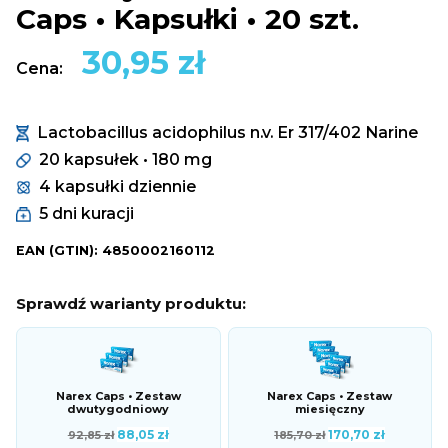
Caps • Kapsułki • 20 szt.
30,95
zł
Cena:
Lactobacillus acidophilus n.v. Er 317/402 Narine
20 kapsułek • 180 mg
4 kapsułki dziennie
5 dni kuracji
EAN (GTIN): 4850002160112
Sprawdź warianty produktu:
Narex Caps • Zestaw
Narex Caps • Zestaw
dwutygodniowy
miesięczny
Pierwotna
Aktualna
Pierwotna
Aktualna
88,05
zł
170,70
zł
92,85
zł
185,70
zł