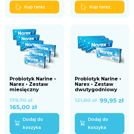
Kup teraz
Kup teraz
Probiotyk Narine •
Probiotyk Narine •
Narex • Zestaw
Narex • Zestaw
miesięczny
dwutygodniowy
Pierwotna
Aktualna
Pierwotna
Aktualna
99,95
zł
179,70
zł
121,80
zł
165,00
zł
cena
cena
cena
cena
Dodaj do
Dodaj do
wynosiła:
wynosi:
wynosiła:
wynosi:
koszyka
koszyka