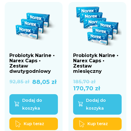
Probiotyk Narine •
Probiotyk Narine •
Narex Caps •
Narex Caps •
Zestaw
Zestaw
dwutygodniowy
miesięczny
Pierwotna
Aktualna
Pierwotna
Aktualna
88,05
zł
92,85
zł
185,70
zł
170,70
zł
cena
cena
cena
cena
Dodaj do
Dodaj do
wynosiła:
wynosi:
wynosiła:
wynosi:
koszyka
koszyka
92,85 zł.
88,05 zł.
185,70 zł.
170,70 zł.
Kup teraz
Kup teraz