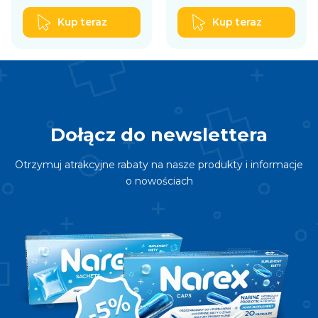
179,70 zł.
165,00 zł.
121,80 zł.
99,95 zł.
Kup teraz
Kup teraz
Dołącz do newslettera
Otrzymuj atrakcyjne rabaty na nasze produkty i informacje
o nowościach