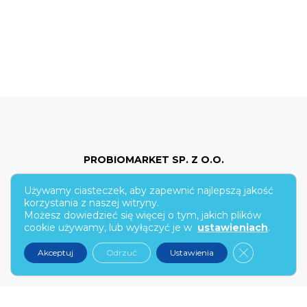
PROBIOMARKET SP. Z O.O.
Używamy ciasteczek, aby zapewnić najlepszą jakość
ul. Hoża 86/210
korzystania z naszej witryny.
Możesz dowiedzieć się więcej o tym, jakich plików
00-682 Warszawa
cookie używamy, lub wyłączyć je w
ustawieniach
.
kontakt@narex.pl
Zamknij pan
Akceptuj
Odrzuć
Ustawienia
tel.
22 299 7574
PON-PT: 9:00-17:00