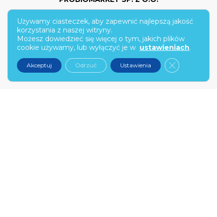
Używamy ciasteczek, aby zapewnić najlepszą jakość
ul. Hoża 86/210
korzystania z naszej witryny.
Możesz dowiedzieć się więcej o tym, jakich plików
00-682 Warszawa
cookie używamy, lub wyłączyć je w
ustawieniach
.
kontakt@narex.pl
Zamknij pan
Akceptuj
Odrzuć
Ustawienia
tel.
22 299 7574
PON-PT: 9:00-17:00
NAREX.PL
O nas
Kontakt
Zostań partnerem
FAQ
Wybierz swój probiotyk