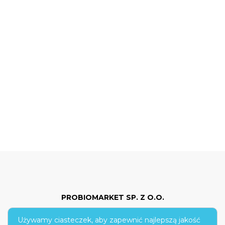
PROBIOMARKET SP. Z O.O.
Używamy ciasteczek, aby zapewnić najlepszą jakość
ul. Hoża 86/210