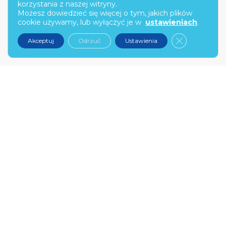
korzystania z naszej witryny.
Możesz dowiedzieć się więcej o tym, jakich plików
00-682 Warszawa
cookie używamy, lub wyłączyć je w
ustawieniach
.
kontakt@narex.pl
Zamknij pan
Akceptuj
Odrzuć
Ustawienia
tel.
22 299 7574
PON-PT: 9:00-17:00
NAREX.PL
O nas
Kontakt
Zostań partnerem
FAQ
Wybierz swój probiotyk
INFORMACJE