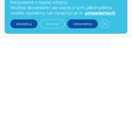
korzystania z naszej witryny.
Możesz dowiedzieć się więcej o tym, jakich plików
00-682 Warszawa
cookie używamy, lub wyłączyć je w
ustawieniach
.
kontakt@narex.pl
Zamknij pan
Akceptuj
Odrzuć
Ustawienia
tel.
22 299 7574
PON-PT: 9:00-17:00
NAREX.PL
O nas
Kontakt
Zostań partnerem
FAQ
Wybierz swój probiotyk
INFORMACJE