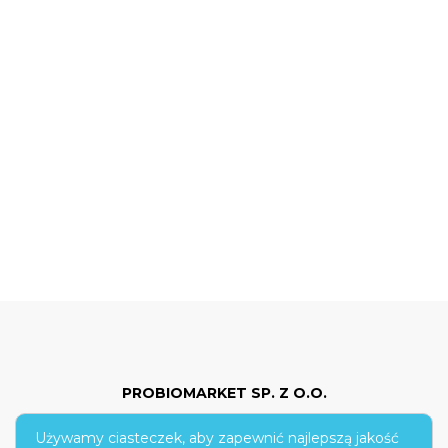
PROBIOMARKET SP. Z O.O.
Używamy ciasteczek, aby zapewnić najlepszą jakość
ul. Hoża 86/210