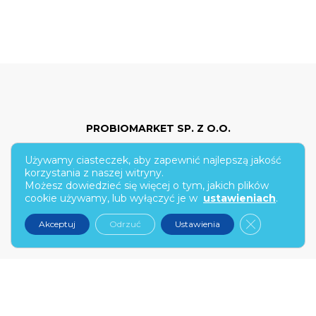
PROBIOMARKET SP. Z O.O.
Używamy ciasteczek, aby zapewnić najlepszą jakość
ul. Hoża 86/210
korzystania z naszej witryny.
Możesz dowiedzieć się więcej o tym, jakich plików
00-682 Warszawa
cookie używamy, lub wyłączyć je w
ustawieniach
.
kontakt@narex.pl
Zamknij pan
Akceptuj
Odrzuć
Ustawienia
tel.
22 299 7574
PON-PT: 9:00-17:00
NAREX.PL