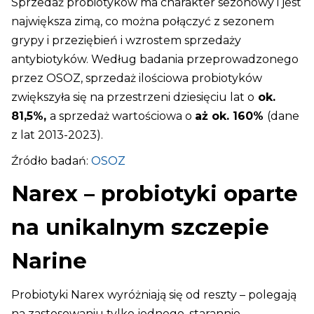
Sprzedaż probiotyków ma charakter sezonowy i jest
największa zimą, co można połączyć z sezonem
grypy i przeziębień i wzrostem sprzedaży
antybiotyków. Według badania przeprowadzonego
przez OSOZ, sprzedaż ilościowa probiotyków
zwiększyła się na przestrzeni dziesięciu lat o
ok.
81,5%,
a sprzedaż wartościowa o
aż ok. 160%
(dane
z lat 2013-2023).
Źródło badań:
OSOZ
Narex – probiotyki oparte
na unikalnym szczepie
Narine
Probiotyki Narex wyróżniają się od reszty – polegają
na zastosowaniu tylko jednego, starannie