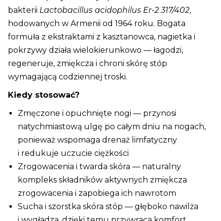
bakterii
Lactobacillus acidophilus Er-2 317/402
,
hodowanych w Armenii od 1964 roku. Bogata
formuła z ekstraktami z kasztanowca, nagietka i
pokrzywy działa wielokierunkowo — łagodzi,
regeneruje, zmiękcza i chroni skórę stóp
wymagającą codziennej troski.
Kiedy stosować?
Zmęczone i opuchnięte nogi — przynosi
natychmiastową ulgę po całym dniu na nogach,
ponieważ wspomaga drenaż limfatyczny
i redukuje uczucie ciężkości
Zrogowacenia i twarda skóra — naturalny
kompleks składników aktywnych zmiękcza
zrogowacenia i zapobiega ich nawrotom
Sucha i szorstka skóra stóp — głęboko nawilża
i wygładza, dzięki temu przywraca komfort