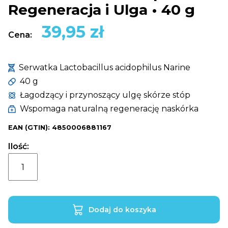
Regeneracja i Ulga • 40 g
39,95
zł
Cena:
Serwatka Lactobacillus acidophilus Narine
40 g
Łagodzący i przynoszący ulgę skórze stóp
Wspomaga naturalną regenerację naskórka
EAN (GTIN): 4850006881167
Ilość:
ilość
Krem
Narine
do
Dodaj do koszyka
Stóp