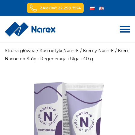
ZAMÓW: 22 299 7574
Skip
to
Strona główna
/
Kosmetyki Narin-E
/
Kremy Narin-E
/ Krem
content
Narine do Stóp • Regeneracja i Ulga • 40 g