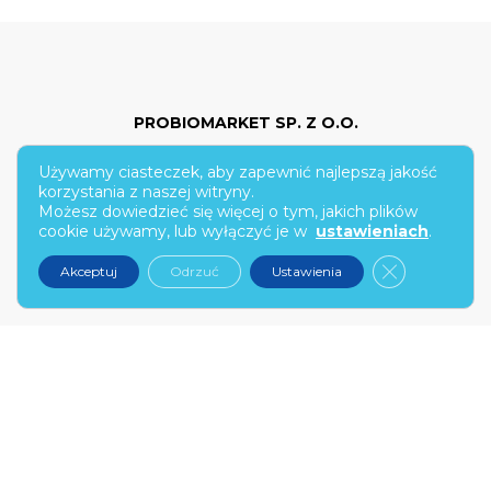
PROBIOMARKET SP. Z O.O.
Używamy ciasteczek, aby zapewnić najlepszą jakość
ul. Hoża 86/210
korzystania z naszej witryny.
Możesz dowiedzieć się więcej o tym, jakich plików
00-682 Warszawa
cookie używamy, lub wyłączyć je w
ustawieniach
.
kontakt@narex.pl
Zamknij pan
Akceptuj
Odrzuć
Ustawienia
tel.
22 299 7574
PON-PT: 9:00-17:00
NAREX.PL
O nas