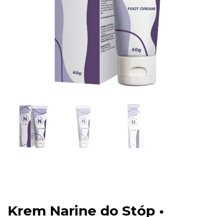
Krem Narine do Stóp •