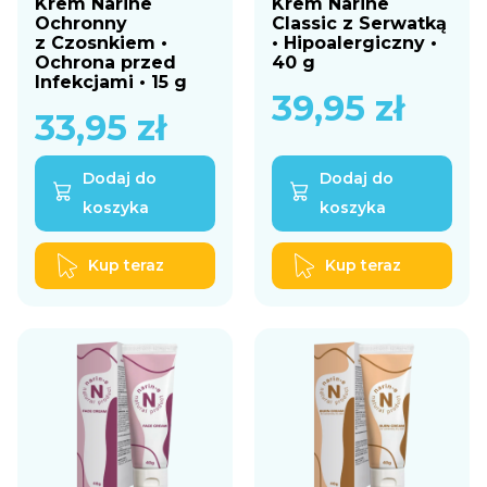
Krem Narine
Krem Narine
Ochronny
Classic z Serwatką
z Czosnkiem •
• Hipoalergiczny •
Ochrona przed
40 g
Infekcjami • 15 g
39,95
zł
33,95
zł
Dodaj do
Dodaj do
koszyka
koszyka
Kup teraz
Kup teraz