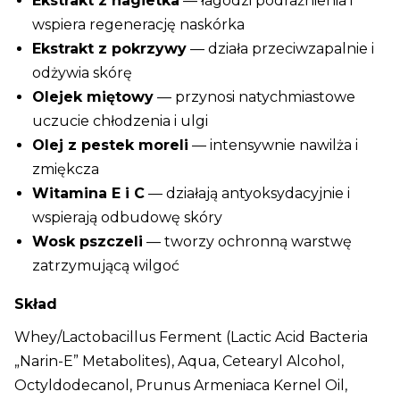
Ekstrakt z nagietka
— łagodzi podrażnienia i
wspiera regenerację naskórka
Ekstrakt z pokrzywy
— działa przeciwzapalnie i
odżywia skórę
Olejek miętowy
— przynosi natychmiastowe
uczucie chłodzenia i ulgi
Olej z pestek moreli
— intensywnie nawilża i
zmiękcza
Witamina E i C
— działają antyoksydacyjnie i
wspierają odbudowę skóry
Wosk pszczeli
— tworzy ochronną warstwę
zatrzymującą wilgoć
Skład
Whey/Lactobacillus Ferment (Lactic Acid Bacteria
„Narin-E” Metabolites), Aqua, Cetearyl Alcohol,
Octyldodecanol, Prunus Armeniaca Kernel Oil,