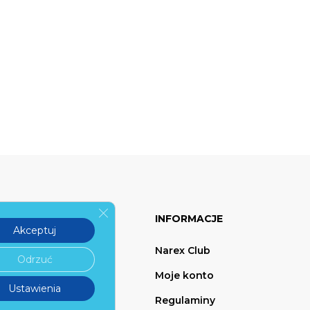
Zamknij panel powiadomień o ciasteczka
L
INFORMACJE
Akceptuj
Narex Club
Odrzuć
Moje konto
Ustawienia
artnerem
Regulaminy