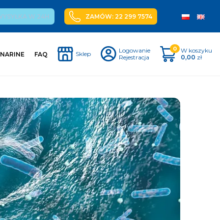
WYSYŁKA W 24H
ZAMÓW: 22 299 7574
0
Logowanie
W koszyku
Sklep
 NARINE
FAQ
Rejestracja
0,00
zł